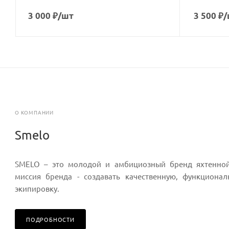
3 000
₽
/шт
3 500
₽
/
О КОМПАНИИ
Smelo
SMELO – это молодой и амбициозный бренд яхтенной
миссия бренда - создавать качественную, функциона
экипировку.
ПОДРОБНОСТИ