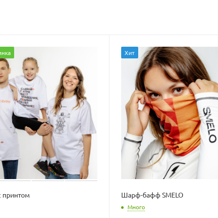
инка
Хит
с принтом
Шарф-бафф SMELO
Много