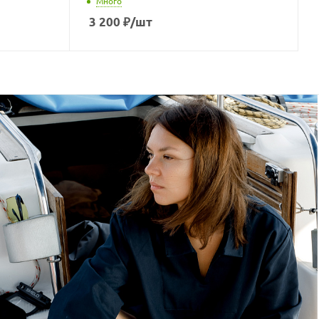
Много
3 200
₽
/шт