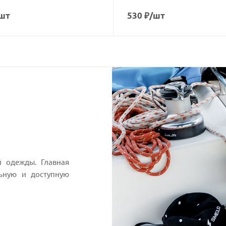
шт
530
₽
/шт
 одежды. Главная
льную и доступную