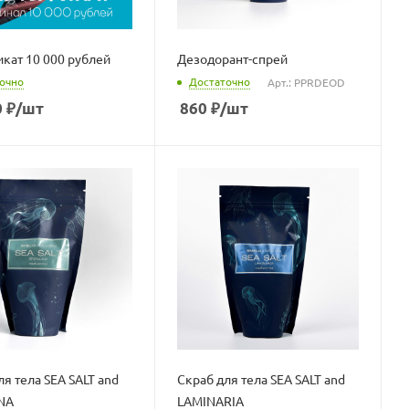
кат 10 000 рублей
Дезодорант-спрей
очно
Достаточно
Арт.: PPRDEOD
0
₽
/шт
860
₽
/шт
ля тела SEA SALT and
Скраб для тела SEA SALT and
NA
LAMINARIA