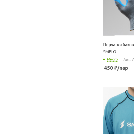
Перчатки базо
SMELO
Много
Арт.: 
450
₽
/пар