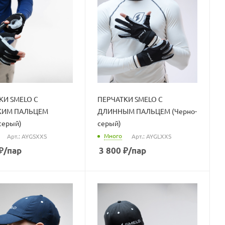
КИ SMELO С
ПЕРЧАТКИ SMELO С
КИМ ПАЛЬЦЕМ
ДЛИННЫМ ПАЛЬЦЕМ (Черно-
серый)
серый)
Много
Арт.: AYGSXXS
Арт.: AYGLXXS
₽
/пар
3 800
₽
/пар