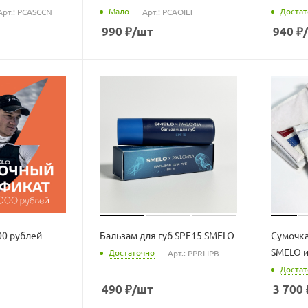
Мало
Достат
Арт.: PCASCCN
Арт.: PCAOILT
990
₽
/шт
940
₽
00 рублей
Бальзам для губ SPF15 SMELO
Сумочка
SMELO и
Достаточно
Арт.: PPRLIPB
Достат
490
₽
/шт
3 700