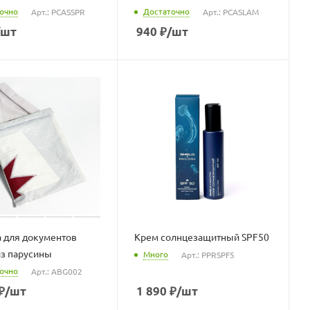
очно
Достаточно
Арт.: PCASSPR
Арт.: PCASLAM
/шт
940
₽
/шт
 для документов
Крем солнцезащитный SPF50
з парусины
Много
Арт.: PPRSPF5
очно
Арт.: ABG002
₽
/шт
1 890
₽
/шт