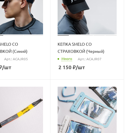
SMELO СО
КЕПКА SMELO СО
ВКОЙ (Синий)
СТРАХОВКОЙ (Черный)
Много
Арт.: ACAJR05
Арт.: ACAJR07
₽
/шт
2 150
₽
/шт