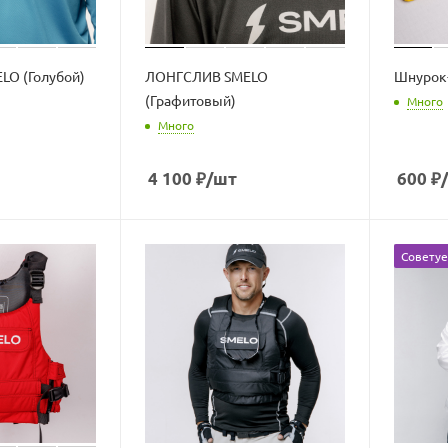
O (Голубой)
ЛОНГСЛИВ SMELO
Шнурок-
(Графитовый)
Много
Много
4 100
₽
/шт
600
₽
Совету