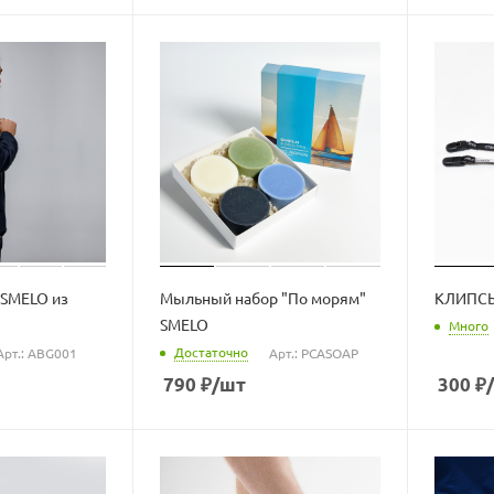
SMELO из
Мыльный набор "По морям"
КЛИПСЫ
SMELO
Много
Достаточно
Арт.: ABG001
Арт.: PCASOAP
790
₽
/шт
300
₽